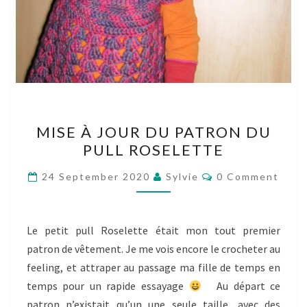
MISE
MISE À JOUR DU PATRON DU
À
PULL ROSELETTE
JOUR
DU
Comments
24 September 2020
Sylvie
0 Comment
PATRON
DU
PULL
Le petit pull Roselette était mon tout premier
ROSELETTE
patron de vêtement. Je me vois encore le crocheter au
feeling, et attraper au passage ma fille de temps en
temps pour un rapide essayage
Au départ ce
patron n’existait qu’un une seule taille, avec des