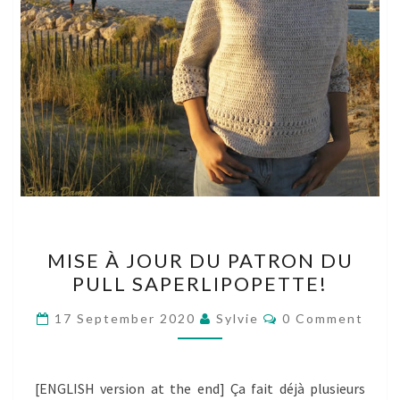
MISE
MISE À JOUR DU PATRON DU
À
PULL SAPERLIPOPETTE!
JOUR
DU
Comments
17 September 2020
Sylvie
0 Comment
PATRON
DU
PULL
[ENGLISH version at the end] Ça fait déjà plusieurs