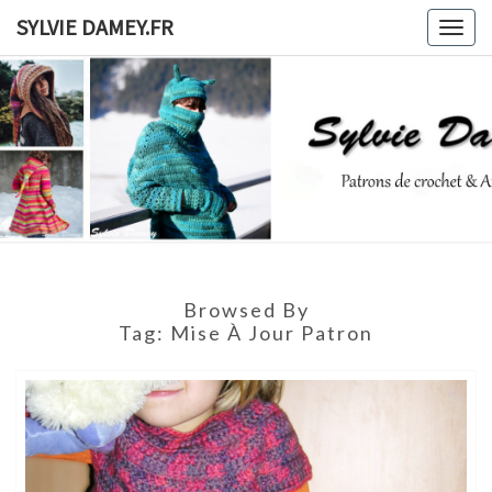
Skip
SYLVIE DAMEY.FR
Togg
to
navig
content
SYLVIE
Patrons
De
Crochet
DAMEY.F
Et
Ateliers
Browsed By
Tag:
Mise À Jour Patron