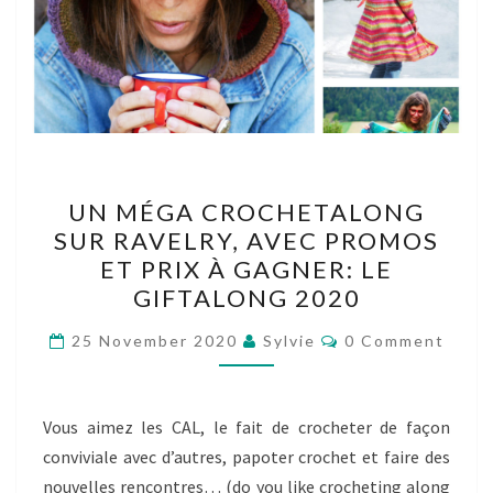
UN
UN MÉGA CROCHETALONG
MÉGA
SUR RAVELRY, AVEC PROMOS
CROCHETALONG
ET PRIX À GAGNER: LE
SUR
GIFTALONG 2020
RAVELRY,
Comments
AVEC
25 November 2020
Sylvie
0 Comment
PROMOS
ET
Vous aimez les CAL, le fait de crocheter de façon
PRIX
conviviale avec d’autres, papoter crochet et faire des
À
nouvelles rencontres… (do you like crocheting along
GAGNER: