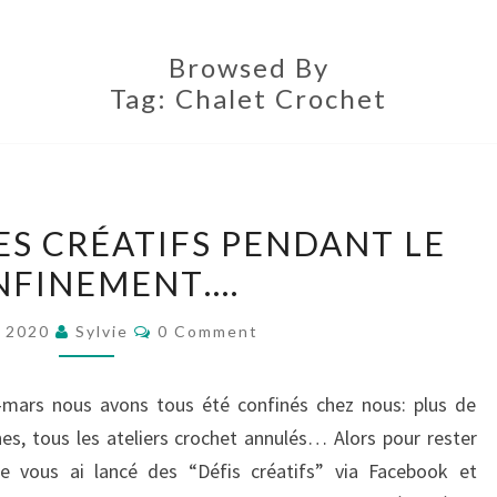
Browsed By
Tag:
Chalet Crochet
LES
ES CRÉATIFS PENDANT LE
CHALLENGES
NFINEMENT….
CRÉATIFS
PENDANT
Comments
y 2020
Sylvie
0 Comment
LE
CONFINEMENT….
i-mars nous avons tous été confinés chez nous: plus de
nes, tous les ateliers crochet annulés… Alors pour rester
e vous ai lancé des “Défis créatifs” via Facebook et