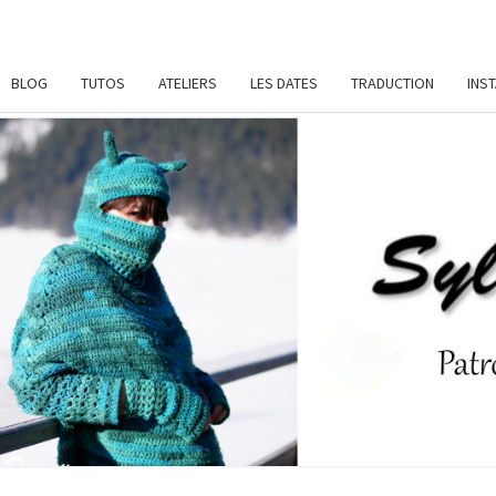
BLOG
TUTOS
ATELIERS
LES DATES
TRADUCTION
INS
SYL
Patrons
De
Crochet
Et
DAME
Ateliers