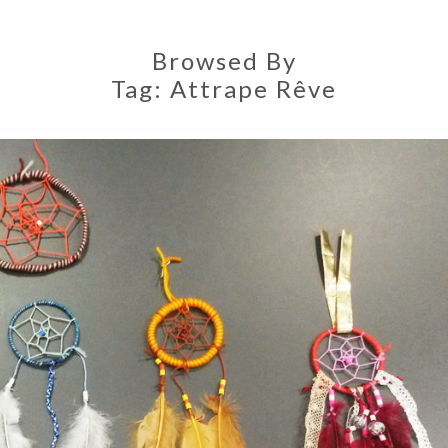
Browsed By
Tag:
Attrape Rêve