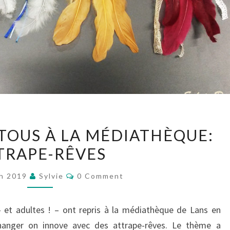
ATELIERS
 TOUS À LA MÉDIATHÈQUE:
POUR
TRAPE-RÊVES
TOUS
À
Comments
ch 2019
Sylvie
0 Comment
LA
MÉDIATHÈQUE:
– et adultes ! – ont repris à la médiathèque de Lans en
ATTRAPE-
changer on innove avec des attrape-rêves. Le thème a