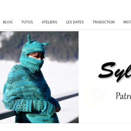
BLOG
TUTOS
ATELIERS
LES DATES
TRADUCTION
INS
SYL
Patrons
De
Crochet
Et
DAME
Ateliers