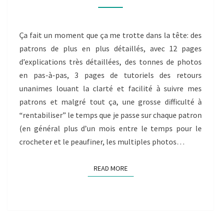
ET
LÉONTINE
Ça fait un moment que ça me trotte dans la tête: des
AU
patrons de plus en plus détaillés, avec 12 pages
1ER
d’explications très détaillées, des tonnes de photos
MAI
en pas-à-pas, 3 pages de tutoriels des retours
..
unanimes louant la clarté et facilité à suivre mes
ET
patrons et malgré tout ça, une grosse difficulté à
POURQUOI
“rentabiliser” le temps que je passe sur chaque patron
JE
(en général plus d’un mois entre le temps pour le
LE
crocheter et le peaufiner, les multiples photos…
FAIS
!
READ MORE
READ MORE