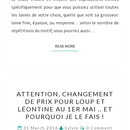
spécifiquement pour que vous puissiez utiliser toutes
les laines de votre choix, quelle que soit sa grosseur:
laine fine, épaisse, ou moyenne… selon le nombre de
répétitions du motif, vous pourrez aussi…
READ MORE
READ MORE
ATTENTION,
ATTENTION, CHANGEMENT
CHANGEMENT
DE PRIX POUR LOUP ET
DE
LÉONTINE AU 1ER MAI .. ET
PRIX
POURQUOI JE LE FAIS !
POUR
Comments
LOUP
31 March 2016
Sylvie
0 Comment