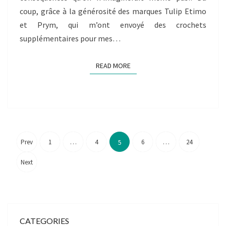
coup, grâce à la générosité des marques Tulip Etimo
et Prym, qui m’ont envoyé des crochets
supplémentaires pour mes…
READ MORE
READ MORE
Posts
pagination
Prev
1
…
4
6
…
24
5
Next
CATEGORIES