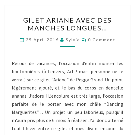
GILET
GILET ARIANE AVEC DES
ARIANE
MANCHES LONGUES…
AVEC
DES
Comments
25 April 2016
Sylvie
0 Comment
MANCHES
LONGUES…
Retour de vacances, l’occasion d’enfin monter les
boutonnières (à l’envers, Arf ! mais personne ne le
verra..) sur ce gilet “Ariane” de Peggy Grand. Un point
légèrement ajouré, et le bas du corps en dentelle
ananas. J’adore ! L’encolure est très large, l’occasion
parfaite de le porter avec mon châle “Dancing
Marguerites”… Un projet un peu laborieux, puisqu’il
m’aura pris plus de 6 mois à réaliser. J’ai donc alterné
tout l’hiver entre ce gilet et mes divers encours du