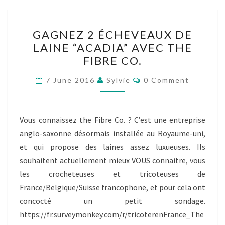
GAGNEZ
GAGNEZ 2 ÉCHEVEAUX DE
2
LAINE “ACADIA” AVEC THE
ÉCHEVEAUX
FIBRE CO.
DE
LAINE
Comments
7 June 2016
Sylvie
0 Comment
“ACADIA”
AVEC
THE
Vous connaissez the Fibre Co. ? C’est une entreprise
FIBRE
anglo-saxonne désormais installée au Royaume-uni,
CO.
et qui propose des laines assez luxueuses. Ils
souhaitent actuellement mieux VOUS connaitre, vous
les crocheteuses et tricoteuses de
France/Belgique/Suisse francophone, et pour cela ont
concocté un petit sondage.
https://fr.surveymonkey.com/r/tricoterenFrance_The