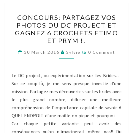
CONCOURS:
CONCOURS: PARTAGEZ VOS
PARTAGEZ
PHOTOS DU DC PROJECT ET
VOS
GAGNEZ 6 CROCHETS ETIMO
PHOTOS
ET PRYM !!
DU
Comments
DC
30 March 2016
Sylvie
0 Comment
PROJECT
ET
Le DC project, ou expérimentation sur les Brides…
GAGNEZ
Sur ce coup-là, je me sens presque investie d’une
6
mission: Partagez mes découvertes sur les brides avec
CROCHETS
le plus grand nombre, diffuser une meilleure
ETIMO
compréhension de l’importance capitale de savoir A
ET
QUEL ENDROIT d’une maille on pique et pourquoi …
PRYM
Car chaque petite variante peut avoir des
!!
conséquences qu’on n’imaginerait même pas!! Du