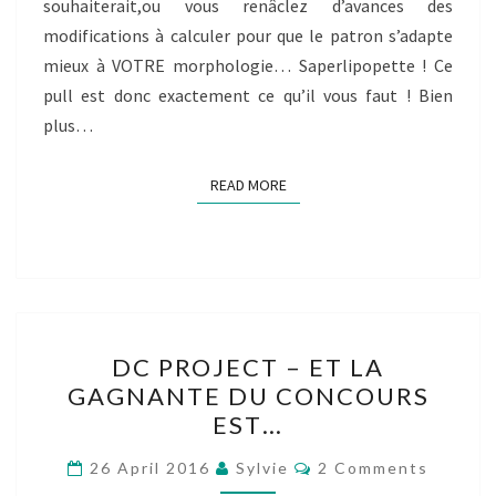
souhaiterait,ou vous renâclez d’avances des
modifications à calculer pour que le patron s’adapte
mieux à VOTRE morphologie… Saperlipopette ! Ce
pull est donc exactement ce qu’il vous faut ! Bien
plus…
READ MORE
READ MORE
DC
DC PROJECT – ET LA
PROJECT
GAGNANTE DU CONCOURS
–
EST…
ET
LA
Comments
26 April 2016
Sylvie
2 Comments
GAGNANTE