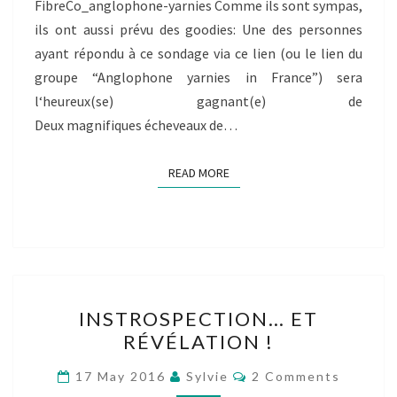
FibreCo_anglophone-yarnies Comme ils sont sympas,
ils ont aussi prévu des goodies: Une des personnes
ayant répondu à ce sondage via ce lien (ou le lien du
groupe “Anglophone yarnies in France”) sera
l‘heureux(se) gagnant(e) de
Deux magnifiques écheveaux de…
READ MORE
READ MORE
INSTROSPECTION…
INSTROSPECTION… ET
ET
RÉVÉLATION !
RÉVÉLATION
!
Comments
17 May 2016
Sylvie
2 Comments