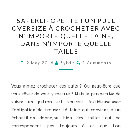
SAPERLIPOPETTE
SAPERLIPOPETTE ! UN PULL
!
OVERSIZE À CROCHETER AVEC
UN
N’IMPORTE QUELLE LAINE,
PULL
DANS N’IMPORTE QUELLE
OVERSIZE
TAILLE
À
Comments
CROCHETER
2 May 2016
Sylvie
2 Comments
AVEC
N’IMPORTE
Vous aimez crocheter des pulls ? Ou peut-être que
QUELLE
vous rêvez de vous y mettre ? Mais la perspective de
LAINE,
suivre un patron est souvent fastidieuse,avec
DANS
l’obligation de trouver LA laine qui convient à un
N’IMPORTE
échantillon donné,ou bien des tailles qui ne
QUELLE
correspondent pas toujours à ce que l’on
TAILLE