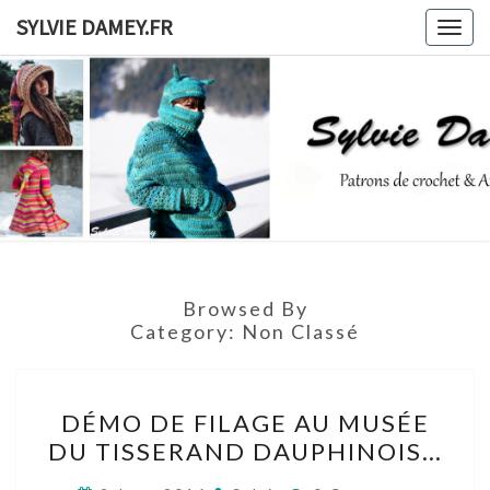
Skip
SYLVIE DAMEY.FR
Togg
to
navig
content
SYLVIE
Patrons
De
Crochet
DAMEY.F
Et
Ateliers
Browsed By
Category:
Non Classé
DÉMO
DÉMO DE FILAGE AU MUSÉE
DE
DU TISSERAND DAUPHINOIS…
FILAGE
AU
Comments