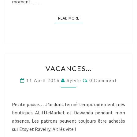
moment……
READ MORE
READ MORE
VACANCES…
VACANCES…
Comments
11 April 2016
Sylvie
0 Comment
Petite pause… J’ai donc fermé temporairement mes
boutiques ALittleMarket et Dawanda pendant mon
absence. Les patrons peuvent toujours être achetés
sur Etsy et Ravelry; A très vite !