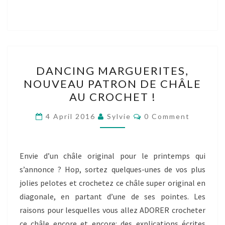
DANCING
DANCING MARGUERITES,
MARGUERITES,
NOUVEAU PATRON DE CHÂLE
NOUVEAU
AU CROCHET !
PATRON
DE
Comments
4 April 2016
Sylvie
0 Comment
CHÂLE
AU
CROCHET
Envie d’un châle original pour le printemps qui
!
s’annonce ? Hop, sortez quelques-unes de vos plus
jolies pelotes et crochetez ce châle super original en
diagonale, en partant d’une de ses pointes. Les
raisons pour lesquelles vous allez ADORER crocheter
ce châle encore et encore: des explications écrites