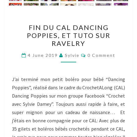
FIN
FIN DU CAL DANCING
DU
POPPIES, ET TUTO SUR
CAL
RAVELRY
DANCING
POPPIES,
Comments
4 June 2019
Sylvie
0 Comment
ET
TUTO
SUR
J’ai terminé mon petit boléro pour bébé “Dancing
RAVELRY
Poppies”, réalisé dans le cadre du CrochetALong (CAL)
Dancing Poppies sur mon groupe Facebook “Crochet
avec Sylvie Damey”. Toujours aussi rapide à faire, et
super mignon pour un cadeau de naissance… Et
j’étais en bonne compagnie pour ce CAL: Avec plus de
35 gilets et boléros bébés crochetés pendant ce CAL,