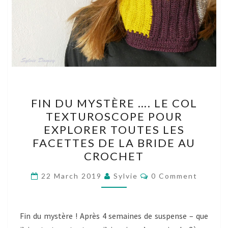
FIN
FIN DU MYSTÈRE …. LE COL
DU
TEXTUROSCOPE POUR
MYSTÈRE
EXPLORER TOUTES LES
….
FACETTES DE LA BRIDE AU
LE
CROCHET
COL
Comments
TEXTUROSCOPE
22 March 2019
Sylvie
0 Comment
POUR
EXPLORER
Fin du mystère ! Après 4 semaines de suspense – que
TOUTES