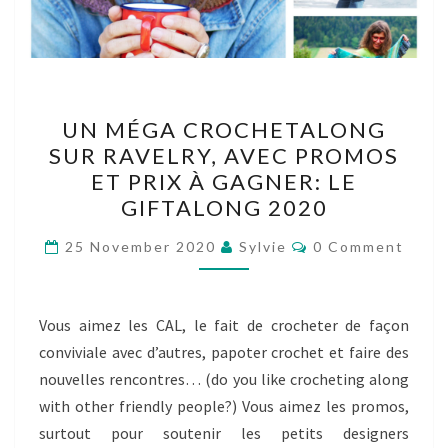
UN
UN MÉGA CROCHETALONG
MÉGA
SUR RAVELRY, AVEC PROMOS
CROCHETALONG
ET PRIX À GAGNER: LE
SUR
GIFTALONG 2020
RAVELRY,
Comments
AVEC
25 November 2020
Sylvie
0 Comment
PROMOS
ET
Vous aimez les CAL, le fait de crocheter de façon
PRIX
conviviale avec d’autres, papoter crochet et faire des
À
nouvelles rencontres… (do you like crocheting along
GAGNER:
with other friendly people?) Vous aimez les promos,
LE
surtout pour soutenir les petits designers
GIFTALONG