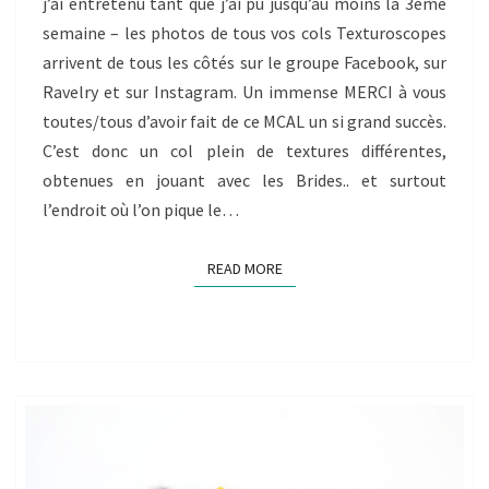
j’ai entretenu tant que j’ai pu jusqu’au moins la 3ème
LES
semaine – les photos de tous vos cols Texturoscopes
FACETTES
arrivent de tous les côtés sur le groupe Facebook, sur
DE
Ravelry et sur Instagram. Un immense MERCI à vous
LA
toutes/tous d’avoir fait de ce MCAL un si grand succès.
BRIDE
C’est donc un col plein de textures différentes,
AU
obtenues en jouant avec les Brides.. et surtout
CROCHET
l’endroit où l’on pique le…
READ MORE
READ MORE