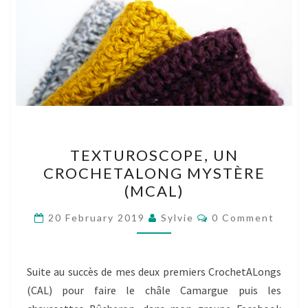
TEXTUROSCOPE,
TEXTUROSCOPE, UN
UN
CROCHETALONG MYSTÈRE
CROCHETALONG
(MCAL)
MYSTÈRE
(MCAL)
Comments
20 February 2019
Sylvie
0 Comment
Suite au succès de mes deux premiers CrochetALongs
(CAL) pour faire le châle Camargue puis les