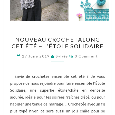
NOUVEAU
NOUVEAU CROCHETALONG
CROCHETALONG
CET ÉTÉ – L’ÉTOLE SOLIDAIRE
CET
ÉTÉ
Comments
27 June 2019
Sylvie
0 Comment
–
L’ÉTOLE
SOLIDAIRE
Envie de crocheter ensemble cet été ? Je vous
propose de nous rejoindre pour faire ensemble l’Étole
Solidaire, une superbe étole/châle en dentelle
ajourée, idéale pour les soirées fraîches d’été, ou pour
habiller une tenue de mariage… Crochetée avec un fil
plus typé hiver, ce sera aussi un joli châle pour se