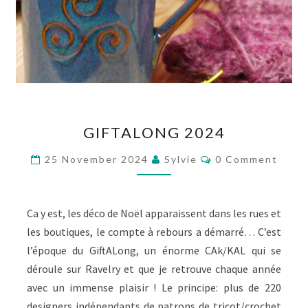
GIFTALONG
GIFTALONG 2024
2024
Comments
25 November 2024
Sylvie
0 Comment
Ca y est, les déco de Noël apparaissent dans les rues et
les boutiques, le compte à rebours a démarré… C’est
l’époque du GiftALong, un énorme CAk/KAL qui se
déroule sur Ravelry et que je retrouve chaque année
avec un immense plaisir ! Le principe: plus de 220
designers indépendants de patrons de tricot/crochet