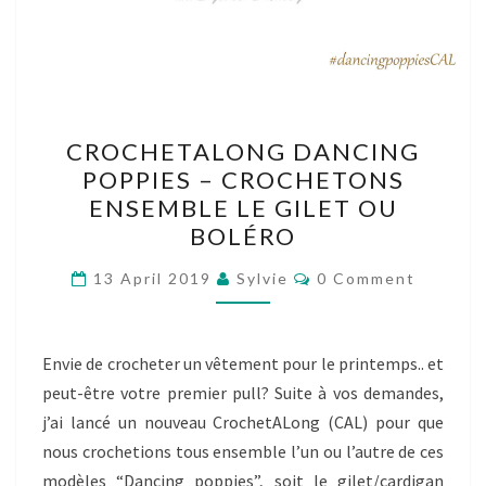
CROCHETALONG
CROCHETALONG DANCING
DANCING
POPPIES – CROCHETONS
POPPIES
ENSEMBLE LE GILET OU
–
BOLÉRO
CROCHETONS
Comments
ENSEMBLE
13 April 2019
Sylvie
0 Comment
LE
GILET
Envie de crocheter un vêtement pour le printemps.. et
OU
peut-être votre premier pull? Suite à vos demandes,
BOLÉRO
j’ai lancé un nouveau CrochetALong (CAL) pour que
nous crochetions tous ensemble l’un ou l’autre de ces
modèles “Dancing poppies”, soit le gilet/cardigan